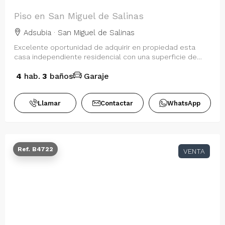
Piso en San Miguel de Salinas
Adsubia · San Miguel de Salinas
Excelente oportunidad de adquirir en propiedad esta
casa independiente residencial con una superficie de
157,55 m² bien distribuidos en 4 do…
4
hab.
3
baños
Garaje
Llamar
Contactar
WhatsApp
Ref. B4722
VENTA