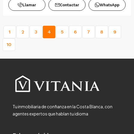
Llamar
Contactar
WhatsApp
1
2
3
4
5
6
7
8
9
10
Tu inmobiliaria de confianza en la Costa Blanca, con
agentes expertos que hablan tu idioma