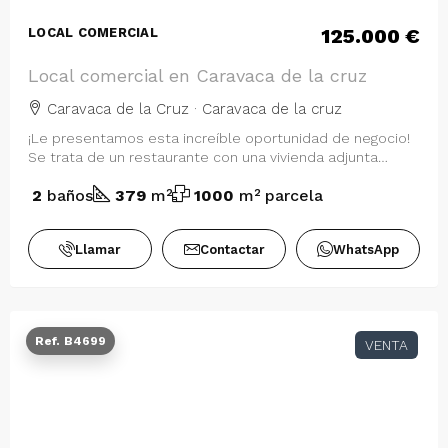
125.000 €
LOCAL COMERCIAL
Local comercial en Caravaca de la cruz
Caravaca de la Cruz · Caravaca de la cruz
¡Le presentamos esta increíble oportunidad de negocio!
Se trata de un restaurante con una vivienda adjunta
ubicada en la carretera de Granad…
2
baños
379
m²
1000
m² parcela
Llamar
Contactar
WhatsApp
Ref. B4699
VENTA