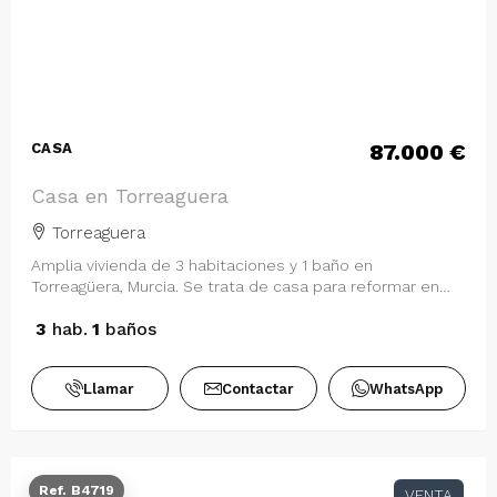
87.000 €
CASA
Casa en Torreaguera
Torreaguera
Amplia vivienda de 3 habitaciones y 1 baño en
Torreagüera, Murcia. Se trata de casa para reformar en
planta alta, se cuenta con el 50% sobre…
3
hab.
1
baños
Llamar
Contactar
WhatsApp
Ref. B4719
VENTA