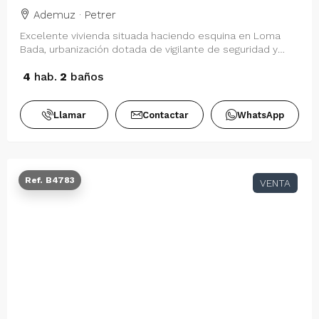
Ademuz · Petrer
Excelente vivienda situada haciendo esquina en Loma
Bada, urbanización dotada de vigilante de seguridad y
acceso restringuido. Vivienda en 2…
4
hab.
2
baños
Llamar
Contactar
WhatsApp
Ref. B4783
VENTA