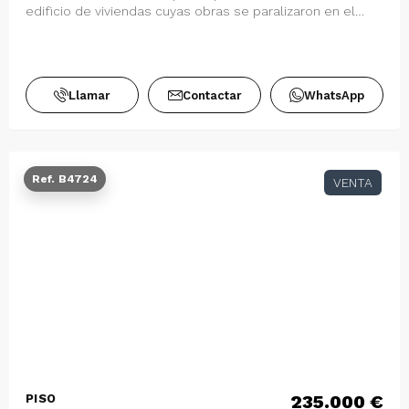
edificio de viviendas cuyas obras se paralizaron en el
forjado situado a cota cero.-Con …
Llamar
Contactar
WhatsApp
Ref. B4724
VENTA
235.000 €
PISO