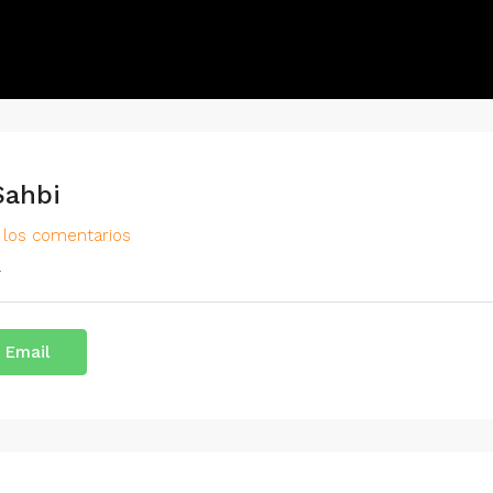
Sahbi
 los comentarios
l
 Email