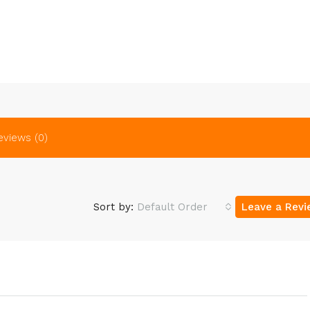
eviews (0)
Sort by:
Default Order
Leave a Rev