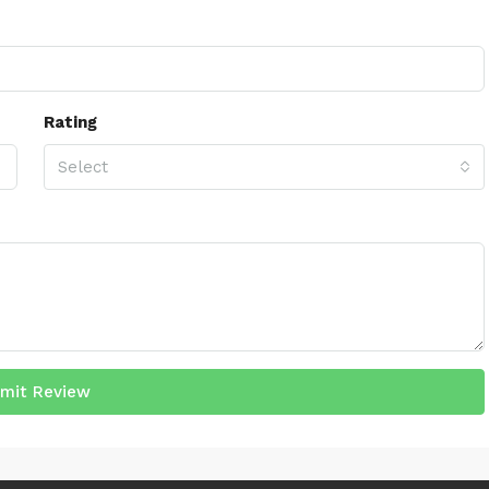
Rating
Select
mit Review