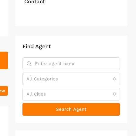
Contact
Find Agent
All Categories
iew
All Cities
Search Agent