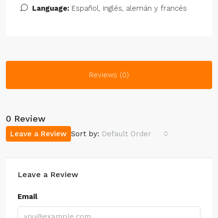
Language:
Español, inglés, alemán y francés
Reviews (0)
0 Review
Leave a Review
Sort by:
Default Order
Leave a Review
Email