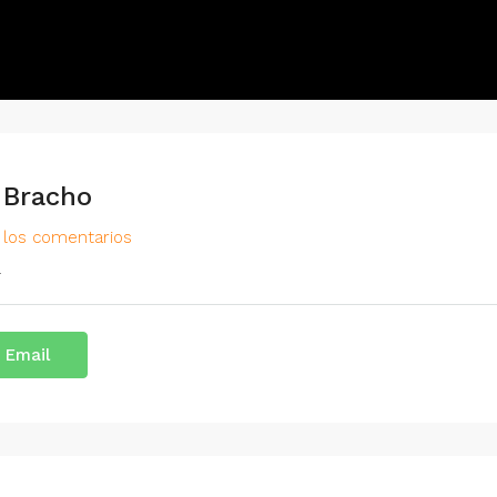
 Bracho
 los comentarios
l
 Email