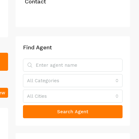
Contact
Find Agent
All Categories
iew
All Cities
Search Agent