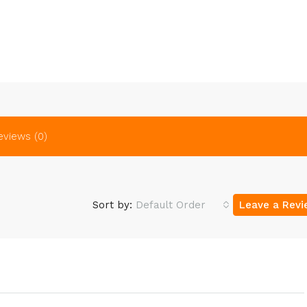
eviews (0)
Sort by:
Default Order
Leave a Rev