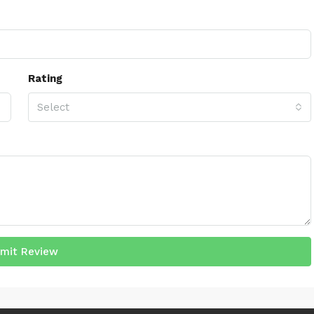
Rating
Select
mit Review