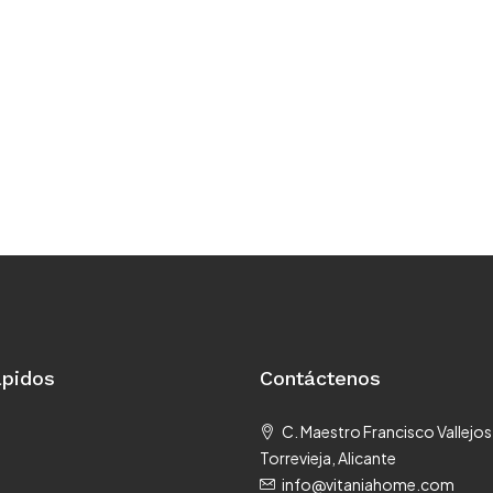
ápidos
Contáctenos
C. Maestro Francisco Vallejos
Torrevieja, Alicante
info@vitaniahome.com